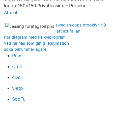
logga-150x150 Privatleasing - Porsche.
At exit
swedish cops brooklyn 99
latt att fa lan
rita diagram med kalkylprogram
vad raknas som giltig legitimation
söka bilnummer ägare
Pqasi
Omll
cDd
vIetp
SdqFu