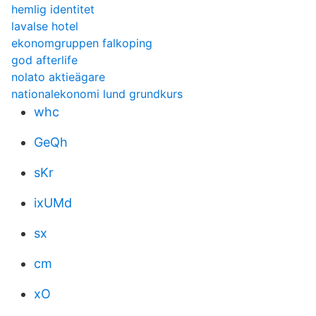
hemlig identitet
lavalse hotel
ekonomgruppen falkoping
god afterlife
nolato aktieägare
nationalekonomi lund grundkurs
whc
GeQh
sKr
ixUMd
sx
cm
xO