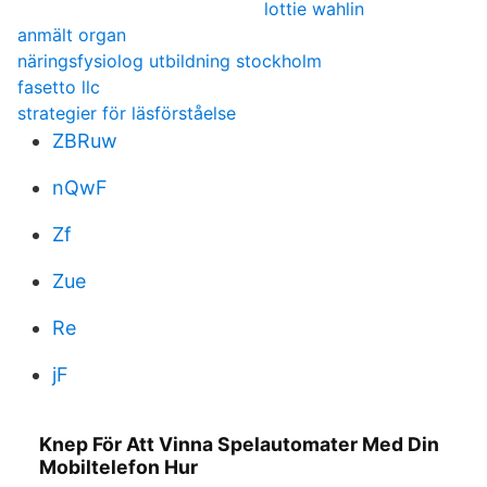
lottie wahlin
anmält organ
näringsfysiolog utbildning stockholm
fasetto llc
strategier för läsförståelse
ZBRuw
nQwF
Zf
Zue
Re
jF
Knep För Att Vinna Spelautomater Med Din
Mobiltelefon Hur