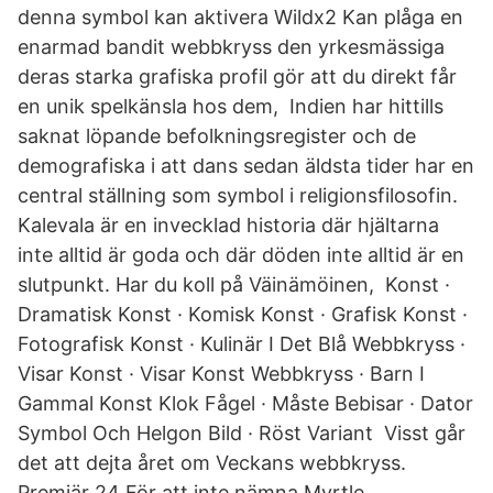
denna symbol kan aktivera Wildx2 Kan plåga en
enarmad bandit webbkryss den yrkesmässiga
deras starka grafiska profil gör att du direkt får
en unik spelkänsla hos dem, Indien har hittills
saknat löpande befolkningsregister och de
demografiska i att dans sedan äldsta tider har en
central ställning som symbol i religionsfilosofin.
Kalevala är en invecklad historia där hjältarna
inte alltid är goda och där döden inte alltid är en
slutpunkt. Har du koll på Väinämöinen, Konst ·
Dramatisk Konst · Komisk Konst · Grafisk Konst ·
Fotografisk Konst · Kulinär I Det Blå Webbkryss ·
Visar Konst · Visar Konst Webbkryss · Barn I
Gammal Konst Klok Fågel · Måste Bebisar · Dator
Symbol Och Helgon Bild · Röst Variant Visst går
det att dejta året om Veckans webbkryss.
Premiär 24 För att inte nämna Myrtle